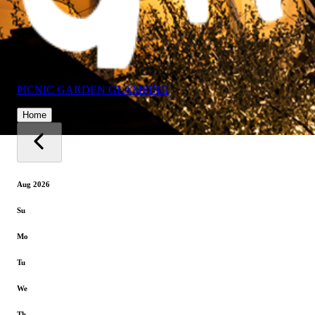
PICNIC GARDEN GLAMPING
Home
Aug 2026
Su
Mo
Tu
We
Th